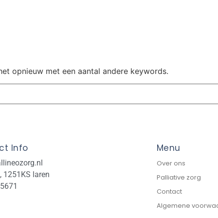
Palliatieve zorg
Contact
het opnieuw met een aantal andere keywords.
t Info
Menu
llineozorg.nl
Over ons
, 1251KS laren​
Palliative zorg
55671
Contact
Algemene voorwa